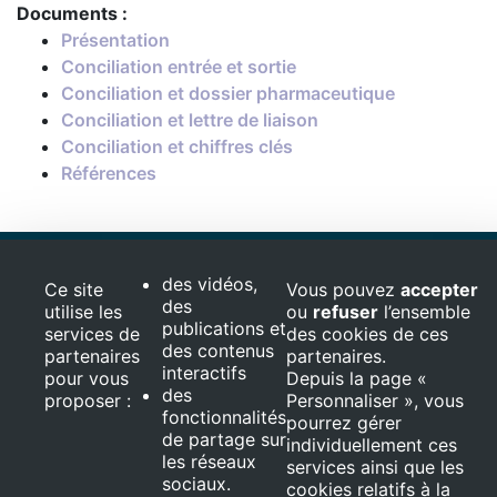
Documents :
Présentation
Conciliation entrée et sortie
Conciliation et dossier pharmaceutique
Conciliation et lettre de liaison
Conciliation et chiffres clés
Références
Ce projet est ﬁnancé par le Fond Européen de Développement
Régional (FEDER)
des vidéos,
Ce site
Vous pouvez
accepter
des
utilise les
ou
refuser
l’ensemble
© 2026 Optimage,
publications et
services de
des cookies de ces
REIPO. Tous droits
des contenus
partenaires
réservés
partenaires.
interactifs
Mentions
pour vous
Depuis la page «
des
légales
proposer :
Personnaliser », vous
fonctionnalités
pourrez gérer
de partage sur
individuellement ces
les réseaux
services ainsi que les
sociaux.
cookies relatifs à la