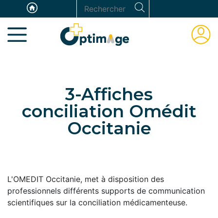
Aller
Panneau de gestion des cookies
Rechercher
au
ESPAC
contenu
ADHÉR
principal
3-Affiches
conciliation Omédit
Occitanie
L'OMEDIT Occitanie, met à disposition des
professionnels différents supports de communication
scientifiques sur la conciliation médicamenteuse.