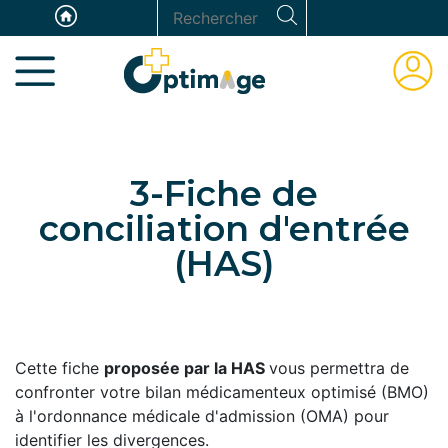
Aller
Panneau de gestion des cookies
Rechercher
au
ESPAC
contenu
ADHÉR
principal
3-Fiche de
conciliation d'entrée
(HAS)
Cette fiche
proposée par la HAS
vous permettra de
confronter votre bilan médicamenteux optimisé (BMO)
à l'ordonnance médicale d'admission (OMA) pour
identifier les divergences.