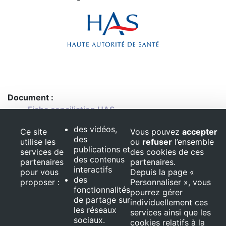
Document :
Fiche conciliation HAS
des vidéos,
Ce site
Vous pouvez
accepter
des
utilise les
ou
refuser
l’ensemble
Ce projet est ﬁnancé par le Fond Européen de Développement
publications et
services de
des cookies de ces
Régional (FEDER)
des contenus
partenaires
partenaires.
interactifs
pour vous
Depuis la page «
© 2026 Optimage,
des
proposer :
Personnaliser », vous
REIPO. Tous droits
fonctionnalités
pourrez gérer
réservés
de partage sur
Mentions
individuellement ces
les réseaux
légales
services ainsi que les
sociaux.
cookies relatifs à la