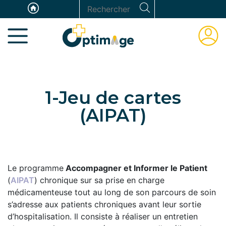
Aller
Panneau de gestion des cookies
Rechercher
au
ESPAC
contenu
ADHÉR
principal
1-Jeu de cartes
(AIPAT)
Le programme
Accompagner et Informer le Patient
(
AIPAT
) chronique sur sa prise en charge
médicamenteuse tout au long de son parcours de soin
s’adresse aux patients chroniques avant leur sortie
d’hospitalisation. Il consiste à réaliser un entretien