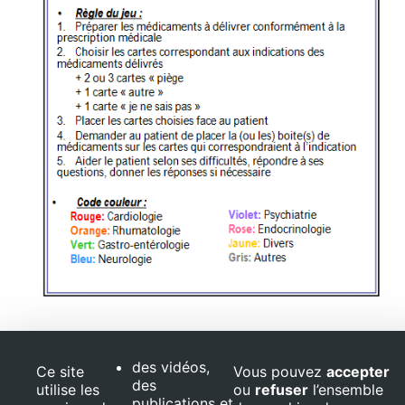
Document :
Jeu de cartes (imprimable)
des vidéos,
Ce site
Vous pouvez
accepter
des
utilise les
ou
refuser
l’ensemble
publications et