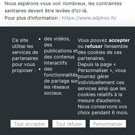
Nous espérons vous voir nombreux, les contraintes
sanitaires devant être levées d’ici-là.
Pour plus d’information :
https://www.adphso.fr/
des vidéos,
Ce site
Vous pouvez
accepter
des
utilise les
ou
refuser
l’ensemble
publications et
services de
des cookies de ces
Ce projet est ﬁnancé par le Fond Européen de Développement
des contenus
partenaires
partenaires.
Régional (FEDER)
interactifs
pour vous
Depuis la page «
des
proposer :
Personnaliser », vous
© 2026 Optimage,
fonctionnalités
pourrez gérer
REIPO. Tous droits
de partage sur
réservés
individuellement ces
les réseaux
Mentions
services ainsi que les
sociaux.
légales
cookies relatifs à la
mesure d’audience.
Nous conservons vos
choix pendant 6 mois.
Tout accepter
Tout refuser
Personnaliser