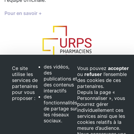
l'équipe officinale.
Pour en savoir +
des vidéos,
Ce site
Vous pouvez
accepter
des
utilise les
ou
refuser
l’ensemble
publications et
services de
des cookies de ces
des contenus
partenaires
partenaires.
interactifs
Ce projet est ﬁnancé par le Fond Européen de Développement
pour vous
Depuis la page «
des
Régional (FEDER)
proposer :
Personnaliser », vous
fonctionnalités
pourrez gérer
© 2026 Optimage,
de partage sur
individuellement ces
REIPO. Tous droits
les réseaux
services ainsi que les
réservés
sociaux.
cookies relatifs à la
Mentions
légales
mesure d’audience.