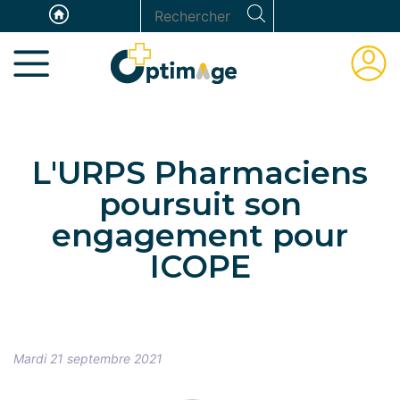
Aller
Panneau de gestion des cookies
Rechercher
au
ESPAC
contenu
ADHÉR
principal
L'URPS Pharmaciens
poursuit son
engagement pour
ICOPE
Mardi 21 septembre 2021