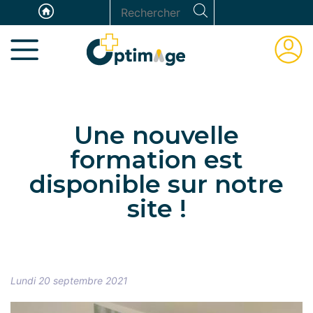
Aller
Panneau de gestion des cookies
Rechercher
au
ESPAC
contenu
ADHÉR
principal
Une nouvelle
formation est
disponible sur notre
site !
Lundi 20 septembre 2021