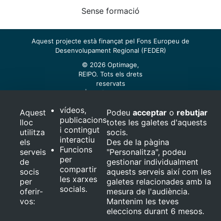
Sense formació
Aquest projecte està finançat pel Fons Europeu de
Desenvolupament Regional (FEDER)
© 2026 Optimage,
REIPO. Tots els drets
reservats
Avís legal
vídeos,
Aquest
Podeu
acceptar
o
rebutjar
publicacions
lloc
totes les galetes d'aquests
i contingut
utilitza
socis.
interactiu
els
Des de la pàgina
Funcions
serveis
"Personalitza", podeu
per
de
gestionar individualment
compartir
socis
aquests serveis així com les
les xarxes
per
galetes relacionades amb la
socials.
oferir-
mesura de l'audiència.
vos:
Mantenim les teves
eleccions durant 6 mesos.